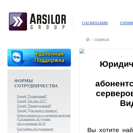
О КОМПАНИИ
ТАРИФ
/ ГЛАВНАЯ
Юридиче
ФОРМЫ
абонент
СОТРУДНИЧЕСТВА
серверов
Тариф "Отзывчивый"
Ви
Тариф "On-line 24/7"
Тариф "Универсальный"
Тариф "Для малого бизнеса"
Ответственность и гарантия качества
(Соглашение об уровне
обслуживания SLA)
Вы хотите най
География обслуживания