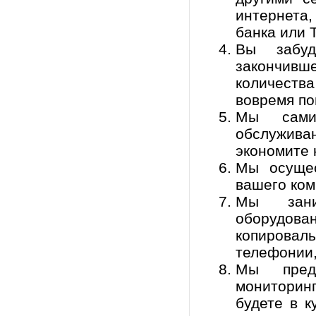
интернета
банка или Т
Вы забу
закончивше
количест
вовремя по
Мы сами
обслужив
экономите 
Мы осущес
вашего ком
Мы заним
оборудов
копироваль
телефонии,
Мы предо
мониторинг
будете в 