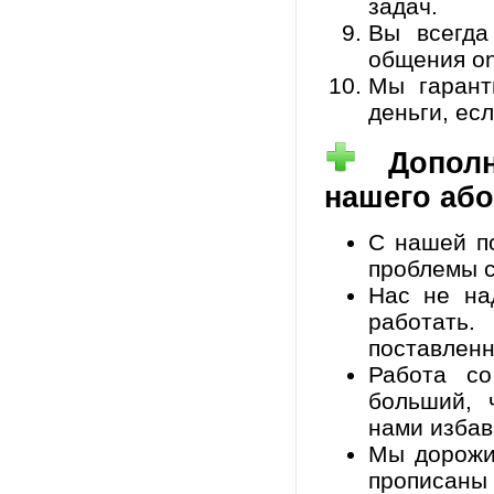
задач.
Вы всегда
общения on-
Мы гарант
деньги, ес
Дополн
нашего або
С нашей п
проблемы с
Нас не на
работат
поставленн
Работа с
больший, 
нами избав
Мы дорожи
прописан