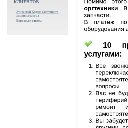
Помимо этог
КЛИЕНТОВ
оргтехники
. 
Этический Кодекс Системного
запчасти.
администратора
В платеж по
Вопросы и ответы
оборудования д
10 при
услугами:
Все звон
переключ
самостоя
вопросы.
Вас не бу
периферийн
ремонт и
самостояте
Вы забудет
другими с