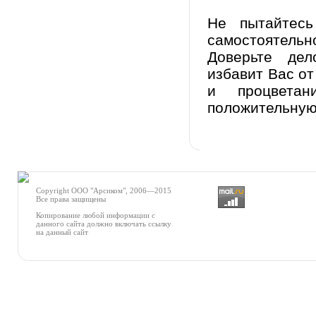
Не пытайтесь
самостоятельн
Доверьте дел
избавит Вас от
и процвета
положительную
Copyright
ООО "Арсиком"
, 2006—2015
Все права защищены
Копирование любой информации с
данного сайта должно включать ссылку
на данный сайт