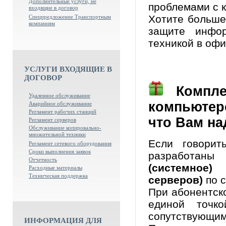
Дополнительные услуги, не
проблемами с 
входящие в договор
Хотите больше
Спецпредложение Транспортным
компаниям
защите инфор
техникой в офи
УСЛУГИ ВХОДЯЩИЕ В
ДОГОВОР
Комплек
Удаленное обслуживание
компьютеро
Аварийное обслуживание
Регламент рабочих станций
что Вам на
Регламент серверов
Обслуживание копировально-
множительной техники
Если говори
Регламент сетевого оборудования
Сроки выполнения заявок
разработан
Отчетность
(системное)
Расходные материалы
Техническая поддержка
серверов)
по с
При абонентск
единой точк
сопутствующим
ИНФОРМАЦИЯ ДЛЯ