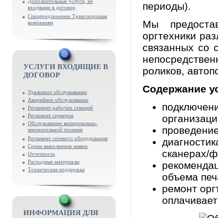
Дополнительные услуги, не
периоды).
входящие в договор
Спецпредложение Транспортным
Мы предоста
компаниям
оргтехники раз
связанных со 
непосредстве
УСЛУГИ ВХОДЯЩИЕ В
роликов, автоп
ДОГОВОР
Содержание у
Удаленное обслуживание
Аварийное обслуживание
подключени
Регламент рабочих станций
Регламент серверов
организаци
Обслуживание копировально-
проведение
множительной техники
Регламент сетевого оборудования
диагностик
Сроки выполнения заявок
сканерах/ф
Отчетность
Расходные материалы
рекомендац
Техническая поддержка
объема печ
ремонт орг
оплачивает
ИНФОРМАЦИЯ ДЛЯ