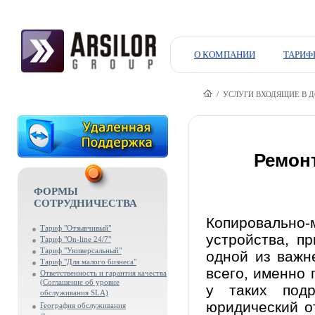
О КОМПАНИИ
ТАРИФ
/ УСЛУГИ ВХОДЯЩИЕ В ДОГО
Ремон
ФОРМЫ
СОТРУДНИЧЕСТВА
Копировально
Тариф "Отзывчивый"
устройства, пр
Тариф "On-line 24/7"
Тариф "Универсальный"
одной из важн
Тариф "Для малого бизнеса"
всего, именно 
Ответственность и гарантия качества
(Соглашение об уровне
у таких подр
обслуживания SLA)
юридический о
География обслуживания